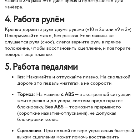
машин
в 2-3 раза
. Это даст время и пространство для
манёвра.
4. Работа рулём
Крепко держите руль двумя руками («10 и 2» или «9 и 3»).
Поворачивайте мягко, без рывков. Если машина не
слушается руля (снос), слегка верните руль в прямое
положение, чтобы восстановить сцепление, и повторите
поворот еще плавнее.
5. Работа педалями
Газ:
Нажимайте и отпускайте плавно. На скользкой
дороге это педаль «натяга», а не скорости.
Тормоз:
На машине
с ABS
— в экстренной ситуации
жмите резко и до упора, система предотвратит
блокировку.
Без ABS
— тормозите прерывисто
(короткие нажатия-отпускания), не допуская
блокировки колёс.
Сцепление:
При полной потере управления быстрый
выжим сцепления может помочь восстановить