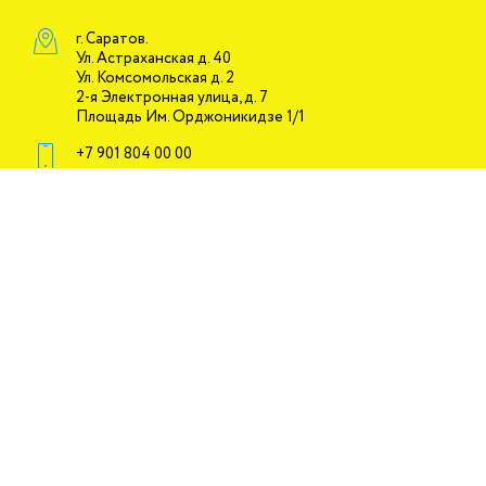
г. Саратов.
Ул. Астраханская д. 40
Ул. Комсомольская д. 2
2-я Электронная улица, д. 7
Площадь Им. Орджоникидзе 1/1
+7 901 804 00 00
Главная
Цены
Категория А
Акции
Категория В
Контакты
Категория c
Советы
Онлайн обучение
Документация
Обучение для мам
Политика
конфиденциальности
Отзывы
Инструктора